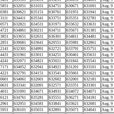
35851
632051
631031
634751
630671
631691
Aug. 9
30381
630621
635151
630761
631951
631941
Aug. 9
33111
634411
635341
633751
635351
632781
Aug. 9
30571
632821
634531
631971
633632
633631
Aug. 9
34721
634861
630211
634711
635671
631381
Aug. 9
33851
633651
632631
636301
634811
634481
Aug. 9
32851
630681
633641
620551
635981
632861
Aug. 9
32141
632301
634991
632721
633791
635751
Aug. 9
34431
631961
633011
634251
630461
635631
Aug. 9
34241
632071
634821
635021
631841
635541
Aug. 9
27171
634052
632941
634921
631201
633101
Aug. 9
34221
632791
634151
633541
635661
631621
Aug. 9
30601
634061
632601
632602
632001
632181
Aug. 9
30631
633341
632091
632571
633351
633301
Aug. 9
34011
631091
634671
634931
634072
634071
Aug. 9
36121
634761
635281
635551
636271
634181
Aug. 9
32961
632951
634581
633841
633621
632681
Aug. 9
35951
636101
635031
632891
635071
634041
Aug. 9