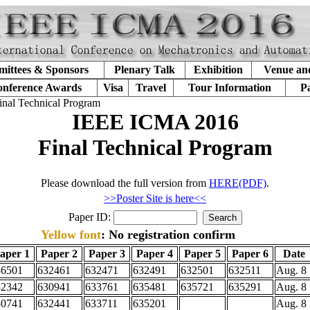
ittees & Sponsors
Plenary Talk
Exhibition
Venue an
nference Awards
Visa
Travel
Tour Information
P
inal Technical Program
IEEE ICMA 2016
Final Technical Program
Please download the full version from
HERE(PDF)
.
>>Poster Site is here<<
Paper ID:
Yellow font
: No registration confirm
aper 1
Paper 2
Paper 3
Paper 4
Paper 5
Paper 6
Date
36501
632461
632471
632491
632501
632511
Aug. 8
32342
630941
633761
635481
635721
635291
Aug. 8
30741
632441
633711
635201
Aug. 8