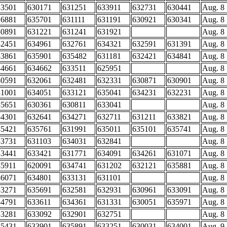
33501
630171
631251
633911
632731
630441
Aug. 8
26881
635701
631111
631191
630921
630341
Aug. 8
30891
631221
631241
631921
Aug. 8
32451
634961
632761
634321
632591
631391
Aug. 8
33861
635901
635482
631181
632421
634841
Aug. 8
34661
634662
633511
625951
Aug. 8
30591
632061
632481
632331
630871
630901
Aug. 8
31001
634051
633121
635041
634231
632231
Aug. 8
35651
630361
630811
633041
Aug. 8
34301
632641
634271
632711
631211
633821
Aug. 8
35421
635761
631991
635011
635101
635741
Aug. 8
33731
631103
634031
632841
Aug. 8
33441
633421
631771
634091
634261
631071
Aug. 8
35911
620091
634741
631202
632121
635881
Aug. 8
36071
634801
633131
631101
Aug. 8
33271
635691
632581
632931
630961
633091
Aug. 8
34791
633611
634361
631331
630051
635971
Aug. 8
33281
633092
632901
632751
Aug. 8
35431
633901
635891
633251
630031
634001
Aug. 9