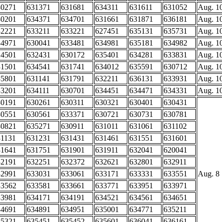
30271
631371
631681
634311
631611
631052
Aug. 1
30201
634371
634701
631661
631871
636181
Aug. 1
32221
633211
633221
627451
635131
635731
Aug. 1
34971
630041
633481
634981
635181
634982
Aug. 1
24501
632431
630172
635401
634281
633831
Aug. 1
31501
634541
631741
634012
635591
630712
Aug. 1
35801
631141
631791
632211
636131
633931
Aug. 1
33201
634111
630701
634451
634471
634331
Aug. 1
30191
630261
630311
630321
630401
630431
30551
630561
633371
630721
630731
630781
30821
635271
630911
631011
631061
631102
31131
631231
631431
631461
631551
631601
31641
631751
631901
631911
632041
620041
32191
632251
632372
632621
632801
632911
32991
633031
633061
633171
633331
633551
Aug. 8
33562
633581
633661
633771
633951
633971
33981
634171
634191
634521
634561
634651
34691
634891
634951
635001
634771
635211
35321
635451
635452
635601
636041
636161