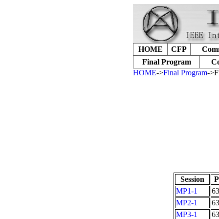
HOME
CFP
Comm
Final Program
Co
HOME
->
Final Program
->F
Session
P
MP1-1
6
MP2-1
6
MP3-1
6