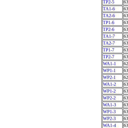
TP2-5
6
TA1-6
6
TA2-6
6
TP1-6
6
TP2-6
6
TA1-7
6
TA2-7
6
TP1-7
6
TP2-7
6
WA1-1
6
WP1-1
6
WP2-1
6
WA1-2
6
WP1-2
6
WP2-2
6
WA1-3
6
WP1-3
6
WP2-3
6
WA1-4
6