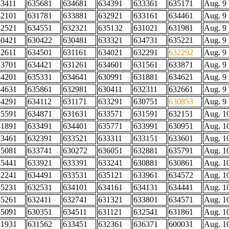
33411
635681
634681
634391
633361
635171
Aug. 9
32101
631781
633881
632921
633161
634461
Aug. 9
32521
634551
632321
635132
631021
631981
Aug. 9
30421
630422
630481
633321
634731
635221
Aug. 9
32611
634501
631161
634021
632291
632292
Aug. 9
33701
634421
631261
634601
631561
633871
Aug. 9
34201
635331
634641
630991
631881
634621
Aug. 9
34631
635861
632981
630411
632311
632661
Aug. 9
34291
634112
631171
633291
630751
630853
Aug. 9
25591
634871
631631
633571
631591
632151
Aug. 1
31891
633491
634401
635771
633991
630951
Aug. 1
23461
632391
633521
633311
633151
633601
Aug. 1
35081
633741
630272
636051
632881
635791
Aug. 1
35441
633921
633391
633241
630881
630861
Aug. 1
32241
634491
633531
635121
633961
634572
Aug. 1
35231
632531
634101
634161
634131
634441
Aug. 1
35261
632411
632741
631321
633801
634571
Aug. 1
35091
630351
634511
631121
632541
631861
Aug. 1
31931
631562
633451
632361
636371
600031
Aug. 1