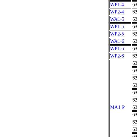
WP1-4
6
WP2-4
6
WA1-5
6
WP1-5
6
WP2-5
6
WA1-6
6
WP1-6
6
WP2-6
6
6
6
6
6
6
6
MA1-P
6
6
6
6
6